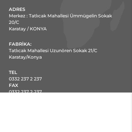
ADRES
Merkez : Tatlıcak Mahallesi Ümmügelin Sokak
20/C
Karatay / KONYA
FABRİKA:
Tatlıcak Mahallesi Uzunören Sokak 21/C
Karatay/Konya
TEL
0332 237 2 237
FAX
0332 237 2 237
E-POSTA
armanova@armanova.com.tr
SOSYAL MEDYA