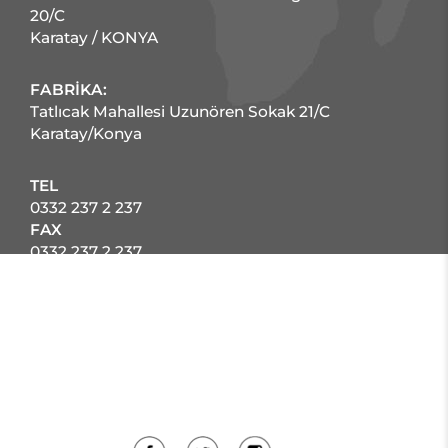
20/C
Karatay / KONYA
FABRİKA:
Tatlıcak Mahallesi Uzunören Sokak 21/C
Karatay/Konya
TEL
0332 237 2 237
FAX
0332 237 2 237
E-POSTA
armanova@armanova.com.tr
SOSYAL MEDYA